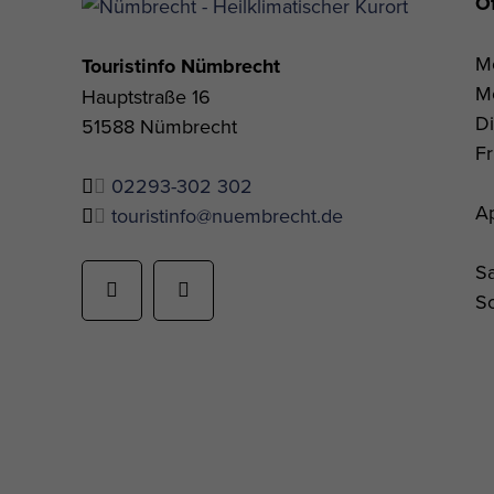
Ö
Mo
Touristinfo Nümbrecht
Mo
Hauptstraße 16
Di
51588 Nümbrecht
Fr
02293-302 302
Ap
touristinfo@nuembrecht.de
Sa
So