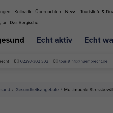
ungen
Kulinarik
Übernachten
News
Touristinfo & D
ion: Das Bergische
gesund
Echt aktiv
Echt wa
recht
02293-302 302
touristinfo@nuembrecht.de
esund
Gesundheitsangebote
Multimodale Stressbewäl