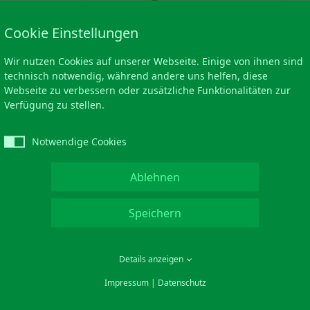
Cookie Einstellungen
Wir nutzen Cookies auf unserer Webseite. Einige von ihnen sind
technisch notwendig, während andere uns helfen, diese
Webseite zu verbessern oder zusätzliche Funktionalitäten zur
Verfügung zu stellen.
Notwendige Cookies
Ablehnen
ss.
Speichern
ichtet sich an alle, die lernen wollen, mit ihren
und damit gesünder umzugehen. Sei es, dass Sie
Details anzeigen
en oder es erst gar nicht so weit kommen lassen
Impressum
|
Datenschutz