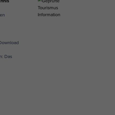
chnis
gen
 Download
n: Das