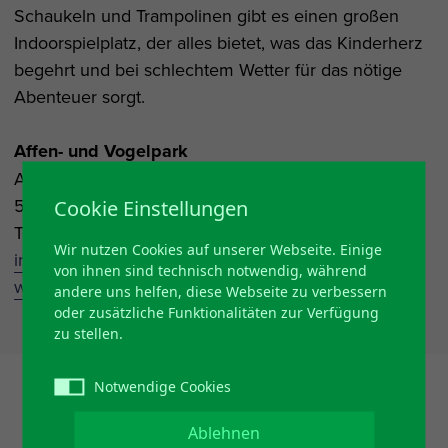
Schaukeln und Trampolinen gibt es einen großen
Indoorspielplatz, der alles bietet, was das Kinderherz
begehrt und bei schlechtem Wetter für das nötige
Abenteuer sorgt.
Affen- und Vogelpark
Am Bromberg
51580 Reichshof Eckenhagen
Cookie Einstellungen
Tel.:
02265-8786
Wir nutzen Cookies auf unserer Webseite. Einige
info@affen-und-vogelpark.de
von ihnen sind technisch notwendig, während
www.affen-und-vogelpark.de
andere uns helfen, diese Webseite zu verbessern
oder zusätzliche Funktionalitäten zur Verfügung
zu stellen.
Notwendige Cookies
Ablehnen