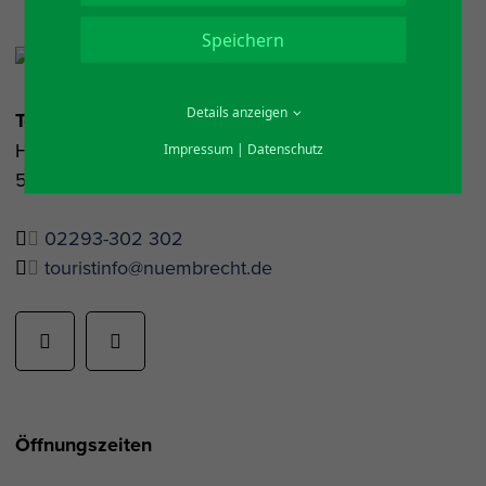
Speichern
Details anzeigen
Touristinfo Nümbrecht
Hauptstraße 16
Impressum
|
Datenschutz
51588 Nümbrecht
02293-302 302
touristinfo@nuembrecht.de
Öffnungszeiten