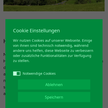
Cookie Einstellungen
Heilklimatischer Kurort Nümbrecht
Wir nutzen Cookies auf unserer Webseite. Einige
von ihnen sind technisch notwendig, während
andere uns helfen, diese Webseite zu verbessern
Nümbrecht ist seit 1987 ein staatlich anerkannter
oder zusätzliche Funktionalitäten zur Verfügung
Heilklimatischer Kurort und erfüllt die Anforderungen
zu stellen.
der Badearztverträge mit den Krankenkassen und
anderen Kostenträgern. Diese übernehmen auch
Notwendige Cookies
nach dem Gesundheitsreformgesetz die Kosten für
Ablehnen
stationäre Kuren und gewähren Zuschüsse für
ambulante Kuren.
Speichern