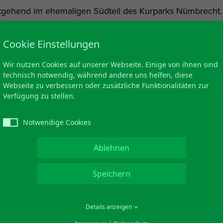
itgehend im ehemaligen Südteil des Kurparks Nümbrecht.
Cookie Einstellungen
andschaft mit teilweise altem Baumbestand bieten die für 
Wir nutzen Cookies auf unserer Webseite. Einige von ihnen sind
technisch notwendig, während andere uns helfen, diese
lfbahnen jedem Golfer pures Spielvergnügen.
Webseite zu verbessern oder zusätzliche Funktionalitäten zur
Verfügung zu stellen.
ard ist der Platz seit dem 04.06.2016 nun als offizieller 
Notwendige Cookies
Ablehnen
Speichern
Details anzeigen