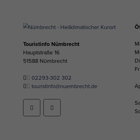
Ö
Mo
Touristinfo Nümbrecht
Mo
Hauptstraße 16
Di
51588 Nümbrecht
Fr
02293-302 302
Ap
touristinfo@nuembrecht.de
Sa
So