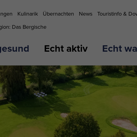
ungen
Kulinarik
Übernachten
News
Touristinfo & D
ion: Das Bergische
gesund
Echt aktiv
Echt wa