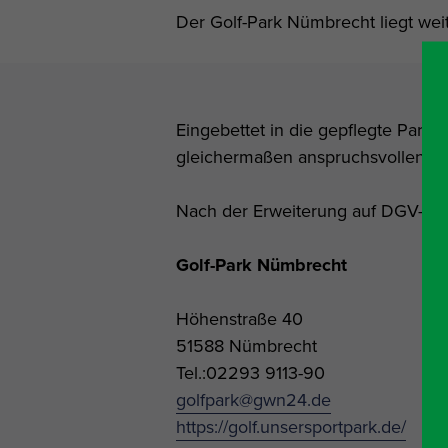
Der Golf-Park Nümbrecht liegt we
Eingebettet in die gepflegte Parkl
gleichermaßen anspruchsvollen Go
Nach der Erweiterung auf DGV-Stand
Golf-Park Nümbrecht
Höhenstraße 40
51588 Nümbrecht
Tel.:02293 9113-90
golfpark@gwn24.de
https://golf.unsersportpark.de/