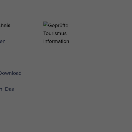
chnis
gen
 Download
n: Das