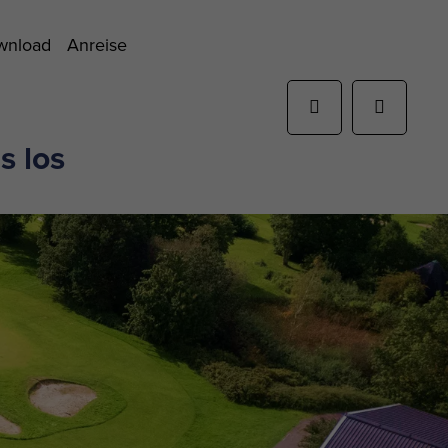
ownload
Anreise
s los