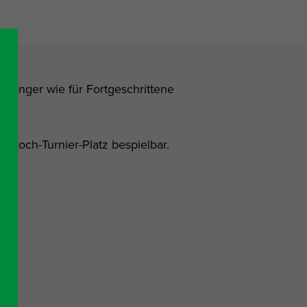
Anfänger wie für Fortgeschrittene
9-Loch-Turnier-Platz bespielbar.