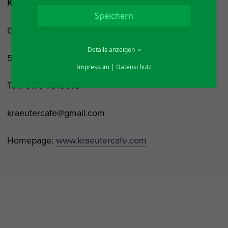
Kräutercafé
Speichern
Geilenkausener Str. 12
Details anzeigen
51545 Waldbröl
Impressum
|
Datenschutz
Tel.: 0175 7916073
kraeutercafe@gmail.com
Homepage:
www.kraeutercafe.com