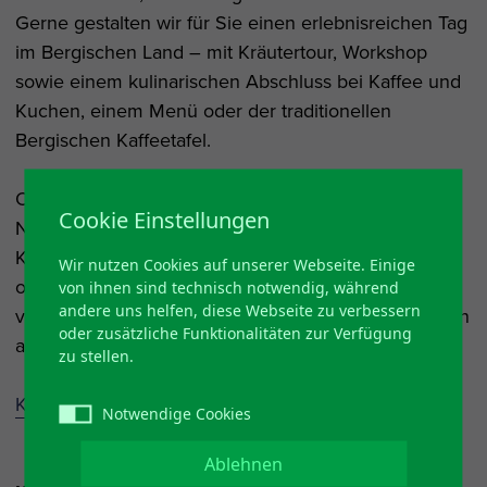
Gerne gestalten wir für Sie einen erlebnisreichen Tag
im Bergischen Land – mit Kräutertour, Workshop
sowie einem kulinarischen Abschluss bei Kaffee und
Kuchen, einem Menü oder der traditionellen
Bergischen Kaffeetafel.
Ob gemütlicher Cafébesuch, Ausflug rund um
Cookie Einstellungen
Nümbrecht, Kräuterwanderung im Oberbergischen
Kreis oder ein besonderer Tag mit Freunden, Familie
Wir nutzen Cookies auf unserer Webseite. Einige
oder Kollegen – im Kräutercafé Geilenkausen
von ihnen sind technisch notwendig, während
andere uns helfen, diese Webseite zu verbessern
verbinden sich Natur, Genuss und bergische Tradition
oder zusätzliche Funktionalitäten zur Verfügung
auf einzigartige Weise.
zu stellen.
Kräutercafe´bei Wunderschön, Bergisches Land
Notwendige Cookies
Ablehnen