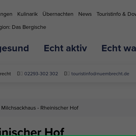
ungen
Kulinarik
Übernachten
News
Touristinfo & D
ion: Das Bergische
gesund
Echt aktiv
Echt wa
recht
02293-302 302
touristinfo@nuembrecht.de
 Milchsackhaus - Rheinischer Hof
inischer Hof