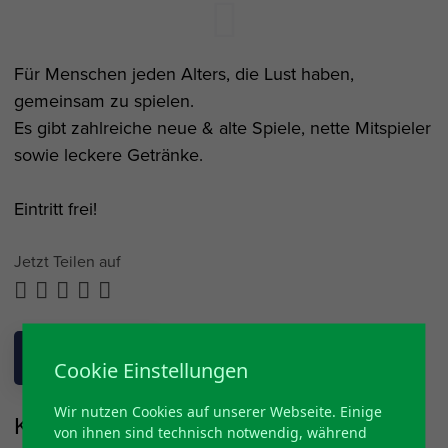
Für Menschen jeden Alters, die Lust haben,
gemeinsam zu spielen.
Es gibt zahlreiche neue & alte Spiele, nette Mitspieler
sowie leckere Getränke.
Eintritt frei!
Jetzt Teilen auf
ZURÜCK
Cookie Einstellungen
Wir nutzen Cookies auf unserer Webseite. Einige
Kultur in der Kapelle e.V
von ihnen sind technisch notwendig, während