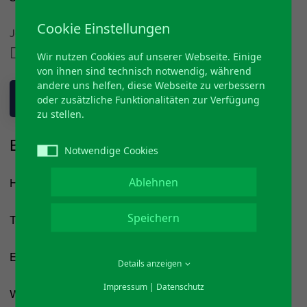
Cookie Einstellungen
Jetzt Teilen auf
Wir nutzen Cookies auf unserer Webseite. Einige
von ihnen sind technisch notwendig, während
andere uns helfen, diese Webseite zu verbessern
ZURÜCK
oder zusätzliche Funktionalitäten zur Verfügung
zu stellen.
Bürgerbus Nümbrecht e.V.
Notwendige Cookies
Hans-Peter Bubenzer
Ablehnen
Speichern
Telefon: 02293 - 2860
E-Mail:
hp.bubenzer@t-online.de
Details anzeigen
Impressum
|
Datenschutz
Website:
www.bürgerbus-nümbrecht.de