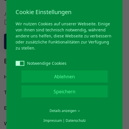
Cookie Einstellungen
Jetzt Teilen auf
Wir nutzen Cookies auf unserer Webseite. Einige
von ihnen sind technisch notwendig, während
andere uns helfen, diese Webseite zu verbessern
ZURÜCK
oder zusätzliche Funktionalitäten zur Verfügung
zu stellen.
Bürgerbus Nümbrecht e.V.
Notwendige Cookies
Hans-Peter Bubenzer
Ablehnen
Speichern
Telefon: 02293 - 2860
E-Mail:
hp.bubenzer@t-online.de
Details anzeigen
Impressum
|
Datenschutz
Website:
www.bürgerbus-nümbrecht.de