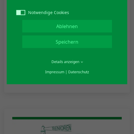
Notwendige Cookies
Ablehnen
Speichern
Echt was los
19. August 2026 11:00
- 19. August 2026 15:00
Details anzeigen
FerienWerkstatt für Kinder:
Impressum
|
Datenschutz
SpieleWerkstatt