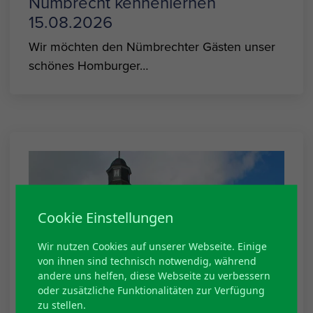
Nümbrecht kennenlernen
15.08.2026
Wir möchten den Nümbrechter Gästen unser
schönes Homburger…
Cookie Einstellungen
Wir nutzen Cookies auf unserer Webseite. Einige
von ihnen sind technisch notwendig, während
andere uns helfen, diese Webseite zu verbessern
oder zusätzliche Funktionalitäten zur Verfügung
zu stellen.